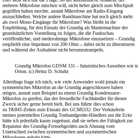
mehrere Mikrofone mischen will, nicht lieber gleich zum Mischpult
gegriffen haben mochte, anstatt Mikrofone am Radio-Eingang
anzuschließen. Welche andere Bandmaschine hat noch gleich mehr
als zwei Mono-Eingänge für Mikrofone? Was bleibt ist die
Empfehlung, für den Einsatz der Grundig als Mastermachine der
grundsätzlichen Vorstellung zu folgen, die die Funkschau
veröffentlichte, und niederohmige Mikrofone einzusetzen – Grundig
empfiehlt eine Impedanz von 200 Ohm -, dabei nicht zu übersteuern
und während der Aufnahme nicht herumzutrampeln.
Grundig Mikrofon GDSM 331 – futuristisches Aussehen wie i
Orion. (c) Heinz D. Schultz
Allerdings frage ich mich, wie viele Anwender wohl jemals ein
symmetrisches Mikrofon an die Grundig angeschlossen haben
mögen, anstatt zum Beispiel zu einem Grundig Kondensator-
Mikrofon zu greifen, das der freundliche Fachhändler für diesen
Zweck sicher gerne bereit hielt. Bei uns führte dies schon
zu
TK845
-Zeiten zum Einsatz des
GCMS332
. Der Verkäuferin
meines potentiellen Grundig Tonbandgeräte-Händlers um die Ecke
hätte ich jedenfalls kaum zugetraut, daß sie neben der Fähigkeit zur
Reparatur des Grundig-Fernsehgerätes auch Ahnung vom
Unterschied zwischen symmetrischen und asymmetrischen
Mikrofonen gehabt hätte.