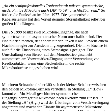
„
An ein semiprofessionelles Tonbandgerät müssen symmetrische,
niederohmige Mikrofone nach DIN 45 594 anschließbar sein.
“ So
fordert die Funkschau im Jahre 1977. Die symmetrische
Kabelauslegung hat den Vorteil geringer Störanfälligkeit selbst bei
großen Kabellängen.
Die
TS 1000
besitzt zwei Mikrofon-Eingänge, die nach
symmetrischer und asymmetrischer Norm umschaltbar sind. Der
eine für den rechten, der andere für den linken Kanal, jeweils einem
Flachbahnregler zur Aussteuerung zugeordnet. Die linke Buchse ist
auch für die Einspeisung eines Stereosignals geeignet. Die
Umschaltung vom Stereo- auf den Monobetrieb geschieht
automatisch am Vorverstärker-Eingang unter Verwendung von
Reedkontakten, wenn eine Steckerhülse in die rechte
Mikrofonbuchse eingeschoben wird.
Mit einem Schraubendreher läßt sich der kleiner Schalter zwischen
den beiden Mikrofon-Buchsen verstellen. In Stellung „L“ (Low)
kommt ein Mu-Metall geschirmter symmetrischer
Eingangsübertrager für Mikrofone nach N-Norm zum Einsatz. In
der Stellung „H“ (High) wird der Übertrager vom Verstärkereingang
abgetrennt und macht den Einsatz für asymmetrische Mikrofone