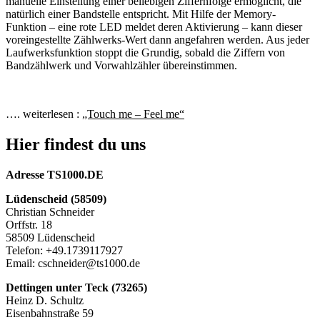
manuelle Einstellung einer beliebigen Ziffernfolge ermöglicht, die
natürlich einer Bandstelle entspricht. Mit Hilfe der Memory-
Funktion – eine rote LED meldet deren Aktivierung – kann dieser
voreingestellte Zählwerks-Wert dann angefahren werden. Aus jeder
Laufwerksfunktion stoppt die Grundig, sobald die Ziffern von
Bandzählwerk und Vorwahlzähler übereinstimmen.
…. weiterlesen :
„Touch me – Feel me“
Hier findest du uns
Adresse TS1000.DE
Lüdenscheid (58509)
Christian Schneider
Orffstr. 18
58509 Lüdenscheid
Telefon: +49.1739117927
Email: cschneider@ts1000.de
Dettingen unter Teck (73265)
Heinz D. Schultz
Eisenbahnstraße 59