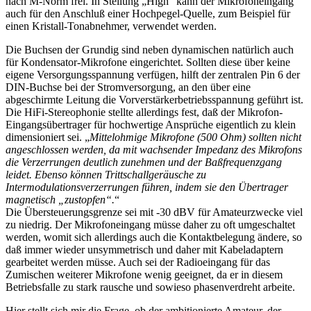
nach M-Norm frei. In Stellung „High“ kann der Mikrofoneingang
auch für den Anschluß einer Hochpegel-Quelle, zum Beispiel für
einen Kristall-Tonabnehmer, verwendet werden.
Die Buchsen der Grundig sind neben dynamischen natürlich auch
für Kondensator-Mikrofone eingerichtet. Sollten diese über keine
eigene Versorgungsspannung verfügen, hilft der zentralen Pin 6 der
DIN-Buchse bei der Stromversorgung, an den über eine
abgeschirmte Leitung die Vorverstärkerbetriebsspannung geführt ist.
Die HiFi-Stereophonie stellte allerdings fest, daß der Mikrofon-
Eingangsübertrager für hochwertige Ansprüche eigentlich zu klein
dimensioniert sei. „
Mittelohmige Mikrofone (500 Ohm) sollten nicht
angeschlossen werden, da mit wachsender Impedanz des Mikrofons
die Verzerrungen deutlich zunehmen und der Baßfrequenzgang
leidet. Ebenso können Trittschallgeräusche zu
Intermodulationsverzerrungen führen, indem sie den Übertrager
magnetisch „zustopfen“.
“
Die Übersteuerungsgrenze sei mit -30 dBV für Amateurzwecke viel
zu niedrig. Der Mikrofoneingang müsse daher zu oft umgeschaltet
werden, womit sich allerdings auch die Kontaktbelegung ändere, so
daß immer wieder unsymmetrisch und daher mit Kabeladaptern
gearbeitet werden müsse. Auch sei der Radioeingang für das
Zumischen weiterer Mikrofone wenig geeignet, da er in diesem
Betriebsfalle zu stark rausche und sowieso phasenverdreht arbeite.
Hier stellt sich mir die Frage, ob der ambitionierte Amateur, der