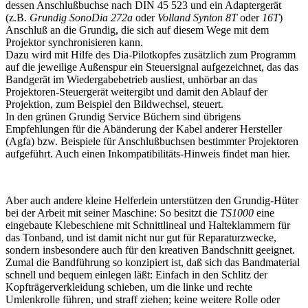
dessen Anschlußbuchse nach DIN 45 523 und ein Adaptergerät
(z.B.
Grundig SonoDia 272a
oder
Volland Synton 8T
oder
16T
)
Anschluß an die Grundig, die sich auf diesem Wege mit dem
Projektor synchronisieren kann.
Dazu wird mit Hilfe des Dia-Pilotkopfes zusätzlich zum Programm
auf die jeweilige Außenspur ein Steuersignal aufgezeichnet, das das
Bandgerät im Wiedergabebetrieb ausliest, unhörbar an das
Projektoren-Steuergerät weitergibt und damit den Ablauf der
Projektion, zum Beispiel den Bildwechsel, steuert.
In den grünen Grundig Service Büchern sind übrigens
Empfehlungen für die Abänderung der Kabel anderer Hersteller
(Agfa) bzw. Beispiele für Anschlußbuchsen bestimmter Projektoren
aufgeführt. Auch einen Inkompatibilitäts-Hinweis findet man hier.
Aber auch andere kleine Helferlein unterstützen den Grundig-Hüter
bei der Arbeit mit seiner Maschine: So besitzt die
TS1000
eine
eingebaute Klebeschiene mit Schnittlineal und Halteklammern für
das Tonband, und ist damit nicht nur gut für Reparaturzwecke,
sondern insbesondere auch für den kreativen Bandschnitt geeignet.
Zumal die Bandführung so konzipiert ist, daß sich das Bandmaterial
schnell und bequem einlegen läßt: Einfach in den Schlitz der
Kopfträgerverkleidung schieben, um die linke und rechte
Umlenkrolle führen, und straff ziehen; keine weitere Rolle oder