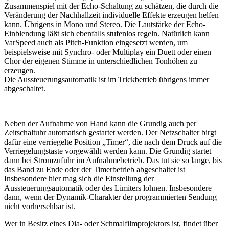
Zusammenspiel mit der Echo-Schaltung zu schätzen, die durch die
Veränderung der Nachhallzeit individuelle Effekte erzeugen helfen
kann. Übrigens in Mono und Stereo. Die Lautstärke der Echo-
Einblendung läßt sich ebenfalls stufenlos regeln. Natürlich kann
VarSpeed auch als Pitch-Funktion eingesetzt werden, um
beispielsweise mit Synchro- oder Multiplay ein Duett oder einen
Chor der eigenen Stimme in unterschiedlichen Tonhöhen zu
erzeugen.
Die Aussteuerungsautomatik ist im Trickbetrieb übrigens immer
abgeschaltet.
Neben der Aufnahme von Hand kann die Grundig auch per
Zeitschaltuhr automatisch gestartet werden. Der Netzschalter birgt
dafür eine verriegelte Position „Timer“, die nach dem Druck auf die
Verriegelungstaste vorgewählt werden kann. Die Grundig startet
dann bei Stromzufuhr im Aufnahmebetrieb. Das tut sie so lange, bis
das Band zu Ende oder der Timerbetrieb abgeschaltet ist
Insbesondere hier mag sich die Einstellung der
Aussteuerungsautomatik oder des Limiters lohnen. Insbesondere
dann, wenn der Dynamik-Charakter der programmierten Sendung
nicht vorhersehbar ist.
Wer in Besitz eines Dia- oder Schmalfilmprojektors ist, findet über