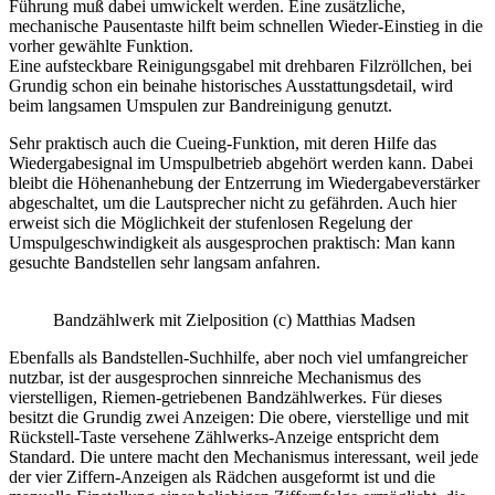
Führung muß dabei umwickelt werden. Eine zusätzliche,
mechanische Pausentaste hilft beim schnellen Wieder-Einstieg in die
vorher gewählte Funktion.
Eine aufsteckbare Reinigungsgabel mit drehbaren Filzröllchen, bei
Grundig schon ein beinahe historisches Ausstattungsdetail, wird
beim langsamen Umspulen zur Bandreinigung genutzt.
Sehr praktisch auch die Cueing-Funktion, mit deren Hilfe das
Wiedergabesignal im Umspulbetrieb abgehört werden kann. Dabei
bleibt die Höhenanhebung der Entzerrung im Wiedergabeverstärker
abgeschaltet, um die Lautsprecher nicht zu gefährden. Auch hier
erweist sich die Möglichkeit der stufenlosen Regelung der
Umspulgeschwindigkeit als ausgesprochen praktisch: Man kann
gesuchte Bandstellen sehr langsam anfahren.
Bandzählwerk mit Zielposition (c) Matthias Madsen
Ebenfalls als Bandstellen-Suchhilfe, aber noch viel umfangreicher
nutzbar, ist der ausgesprochen sinnreiche Mechanismus des
vierstelligen, Riemen-getriebenen Bandzählwerkes. Für dieses
besitzt die Grundig zwei Anzeigen: Die obere, vierstellige und mit
Rückstell-Taste versehene Zählwerks-Anzeige entspricht dem
Standard. Die untere macht den Mechanismus interessant, weil jede
der vier Ziffern-Anzeigen als Rädchen ausgeformt ist und die