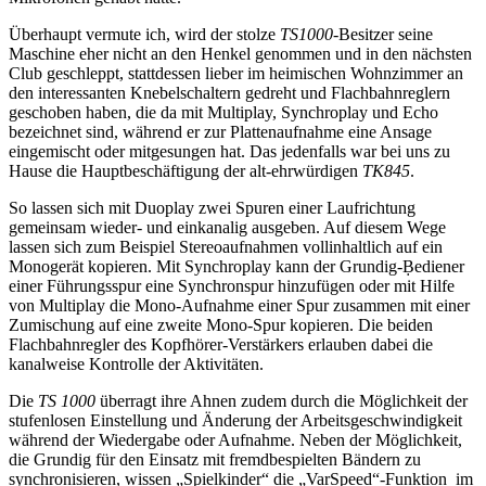
Überhaupt vermute ich, wird der stolze
TS1000
-Besitzer seine
Maschine eher nicht an den Henkel genommen und in den nächsten
Club geschleppt, stattdessen lieber im heimischen Wohnzimmer an
den interessanten Knebelschaltern gedreht und Flachbahnreglern
geschoben haben, die da mit Multiplay, Synchroplay und Echo
bezeichnet sind, während er zur Plattenaufnahme eine Ansage
eingemischt oder mitgesungen hat. Das jedenfalls war bei uns zu
Hause die Hauptbeschäftigung der alt-ehrwürdigen
TK845
.
So lassen sich mit Duoplay zwei Spuren einer Laufrichtung
gemeinsam wieder- und einkanalig ausgeben. Auf diesem Wege
lassen sich zum Beispiel Stereoaufnahmen vollinhaltlich auf ein
Monogerät kopieren. Mit Synchroplay kann der Grundig-Ḅediener
einer Führungsspur eine Synchronspur hinzufügen oder mit Hilfe
von Multiplay die Mono-Aufnahme einer Spur zusammen mit einer
Zumischung auf eine zweite Mono-Spur kopieren. Die beiden
Flachbahnregler des Kopfhörer-Verstärkers erlauben dabei die
kanalweise Kontrolle der Aktivitäten.
Die
TS 1000
überragt ihre Ahnen zudem durch die Möglichkeit der
stufenlosen Einstellung und Änderung der Arbeitsgeschwindigkeit
während der Wiedergabe oder Aufnahme. Neben der Möglichkeit,
die Grundig für den Einsatz mit fremdbespielten Bändern zu
synchronisieren, wissen „Spielkinder“ die „VarSpeed“-Funktion im