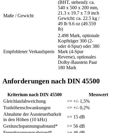
(BHT, stehend): ca.
540 x 500 x 200 mm,
21.3 x 19.7 x 7.9 inch
Maße / Gewicht
Gewicht: ca. 22.5 kg /
49 lb 9.6 oz (49.559
lb)
2.498 Mark, optionale
Kopfträger 300 (2-
oder 4-Spur) oder 380
Empfohlener Verkaufspreis
Mark (4-Spur
Reverse), optionales
Dolby-Baustein Paar
180 Mark
Anforderungen nach DIN 45500
Kriterium nach DIN 45500
Messwert
Gleichlaufabweichung
<= +/- 1,5%
Tonhöhenschwankungen
<= +/- 0,2%
Abnahme der Aussteuerbarkeit
<= 15 dB
in den Höhen (10 kHz)
Geräuschspannungsabstand*
>= 56 dB
Fremdspannungsabstand*
>= 46 dB