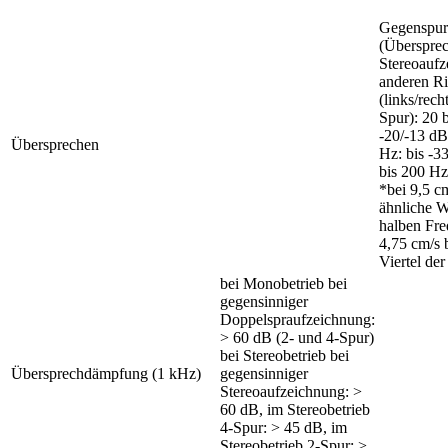
Gegenspur
(Übersprec
Stereoaufz
anderen Ri
(links/rech
Spur): 20 b
-20/-13 dB
Übersprechen
Hz: bis -3
bis 200 Hz
*bei 9,5 cm
ähnliche W
halben Fre
4,75 cm/s 
Viertel de
bei Monobetrieb bei
gegensinniger
Doppelspraufzeichnung:
> 60 dB (2- und 4-Spur)
bei Stereobetrieb bei
Übersprechdämpfung (1 kHz)
gegensinniger
Stereoaufzeichnung: >
60 dB, im Stereobetrieb
4-Spur: > 45 dB, im
Stereobetrieb 2-Spur: >