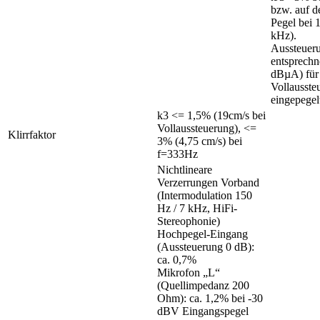
bzw. auf 
Pegel bei 
kHz).
Aussteueru
entsprechn
dBµA) für
Vollausste
eingepegel
k3 <= 1,5% (19cm/s bei
Vollaussteuerung), <=
Klirrfaktor
3% (4,75 cm/s) bei
f=333Hz
Nichtlineare
Verzerrungen Vorband
(Intermodulation 150
Hz / 7 kHz, HiFi-
Stereophonie)
Hochpegel-Eingang
(Aussteuerung 0 dB):
ca. 0,7%
Mikrofon „L“
(Quellimpedanz 200
Ohm): ca. 1,2% bei -30
dBV Eingangspegel