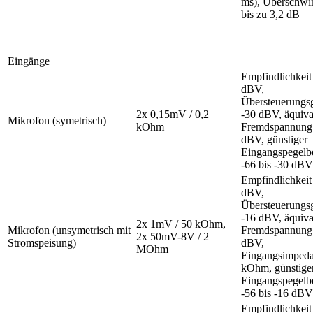
ms), Überschwi
bis zu 3,2 dB
Eingänge
Empfindlichkeit
dBV,
Übersteuerungs
2x 0,15mV / 0,2
-30 dBV, äquiva
Mikrofon (symetrisch)
kOhm
Fremdspannung
dBV, günstiger
Eingangspegelb
-66 bis -30 dBV
Empfindlichkeit
dBV,
Übersteuerungs
-16 dBV, äquiva
2x 1mV / 50 kOhm,
Mikrofon (unsymetrisch mit
Fremdspannung
2x 50mV-8V / 2
Stromspeisung)
dBV,
MOhm
Eingangsimped
kOhm, günstige
Eingangspegelb
-56 bis -16 dBV
Empfindlichkeit