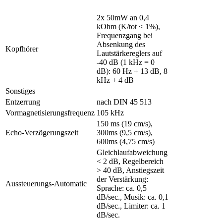
2x 50mW an 0,4
kOhm (K/tot < 1%),
Frequenzgang bei
Absenkung des
Kopfhörer
Lautstärkereglers auf
-40 dB (1 kHz = 0
dB): 60 Hz + 13 dB, 8
kHz + 4 dB
Sonstiges
Entzerrung
nach DIN 45 513
Vormagnetisierungsfrequenz
105 kHz
150 ms (19 cm/s),
Echo-Verzögerungszeit
300ms (9,5 cm/s),
600ms (4,75 cm/s)
Gleichlaufabweichung
< 2 dB, Regelbereich
> 40 dB, Anstiegszeit
der Verstärkung:
Aussteuerungs-Automatic
Sprache: ca. 0,5
dB/sec., Musik: ca. 0,1
dB/sec., Limiter: ca. 1
dB/sec.