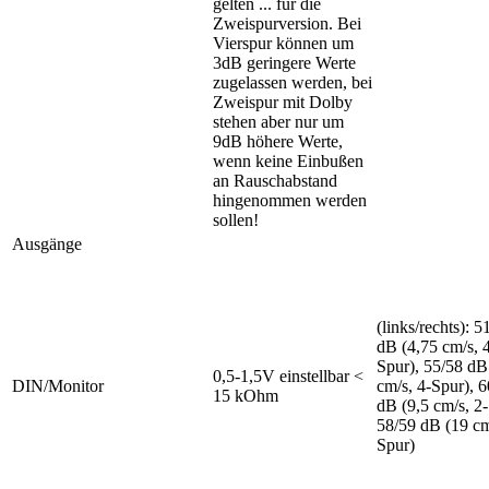
gelten ... für die
Zweispurversion. Bei
Vierspur können um
3dB geringere Werte
zugelassen werden, bei
Zweispur mit Dolby
stehen aber nur um
9dB höhere Werte,
wenn keine Einbußen
an Rauschabstand
hingenommen werden
sollen!
Ausgänge
(links/rechts): 5
dB (4,75 cm/s, 
Spur), 55/58 dB
0,5-1,5V einstellbar <
DIN/Monitor
cm/s, 4-Spur), 
15 kOhm
dB (9,5 cm/s, 2-
58/59 dB (19 cm
Spur)