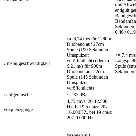
und Abwei
endgültige
Bandgesch
Bandanfang
Sekunden,
0,40 / 0,1
ca. 6,74 m/s für 1280m
Duoband auf 27cm-
Spule (190 Sekunden
Umspulzeit
<= 7,4 m/s
veröffentlicht) oder ca.
Langspiel
Umspulgeschwindigkeit
6,21 m/s für 900m
Spule (ents
Duoband auf 22cm-
Sekunden 
Spule (145 Sekunden
Umspulzeit
veröffentlicht)
Laufgeräusche
<= 35 dBa
4,75 cm/s: 20-12.500
Hz, bei 9,5 cm/s: 20-
Frequenzgänge
16.000HZ, bei 19 cm/s:
20-20.000 Hz
bezogen auf