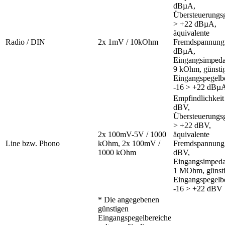
dBµA,
Übersteuerungs
> +22 dBµA,
äquivalente
Radio / DIN
2x 1mV / 10kOhm
Fremdspannung
dBµA,
Eingangsimpeda
9 kOhm, günsti
Eingangspegelb
-16 > +22 dBµ
Empfindlichkeit
dBV,
Übersteuerungs
> +22 dBV,
2x 100mV-5V / 1000
äquivalente
Line bzw. Phono
kOhm, 2x 100mV /
Fremdspannung
1000 kOhm
dBV,
Eingangsimpeda
1 MOhm, günsti
Eingangspegelb
-16 > +22 dBV
* Die angegebenen
günstigen
Eingangspegelbereiche