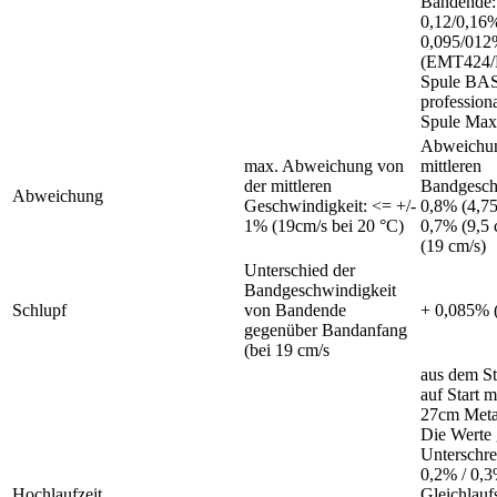
Bandende:
0,12/0,16%
0,095/01
(EMT424/
Spule BA
profession
Spule Max
Abweichun
max. Abweichung von
mittleren
der mittleren
Bandgesch
Abweichung
Geschwindigkeit: <= +/-
0,8% (4,75
1% (19cm/s bei 20 °C)
0,7% (9,5 
(19 cm/s)
Unterschied der
Bandgeschwindigkeit
Schlupf
von Bandende
+ 0,085% 
gegenüber Bandanfang
(bei 19 cm/s
aus dem St
auf Start 
27cm Meta
Die Werte 
Unterschre
0,2% / 0,
Hochlaufzeit
Gleichlau