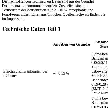
Die nachfolgenden Technischen Daten sind aus der Grundig
Dokumentation entnommen wurden. Zusätzlich sind die
Testberichte der Zeitschriften Audio, HiFi-Stereophonie und
FonoForum zitiert. Einen ausführlichen Quellennachweis finden Sie
im
Impressum
.
Technische Daten Teil 1
Angabe
Angaben von Grundig
Ster
Sigma-bewe
Bandanfan
0,065/0,1
+/- 0,075/
Gleichlaufschwankungen bei
unbewerte
+/- 0,15 %
4,75 cm/s
+/- 0,16/0
Bandende:
0,19/0,28
(EMT424/
Spule Max
Sigma-bewe
Bandanfan
0,035/0,0