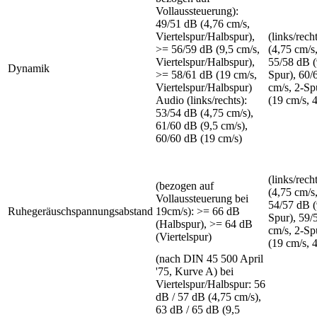
Vollaussteuerung):
49/51 dB (4,76 cm/s,
Viertelspur/Halbspur),
(links/rech
>= 56/59 dB (9,5 cm/s,
(4,75 cm/s
Viertelspur/Halbspur),
55/58 dB (
Dynamik
>= 58/61 dB (19 cm/s,
Spur), 60/
Viertelspur/Halbspur)
cm/s, 2-Sp
Audio (links/rechts):
(19 cm/s, 
53/54 dB (4,75 cm/s),
61/60 dB (9,5 cm/s),
60/60 dB (19 cm/s)
(links/rech
(bezogen auf
(4,75 cm/s
Vollaussteuerung bei
54/57 dB (
Ruhegeräuschspannungsabstand
19cm/s): >= 66 dB
Spur), 59/
(Halbspur), >= 64 dB
cm/s, 2-Sp
(Viertelspur)
(19 cm/s, 
(nach DIN 45 500 April
'75, Kurve A) bei
Viertelspur/Halbspur: 56
dB / 57 dB (4,75 cm/s),
63 dB / 65 dB (9,5