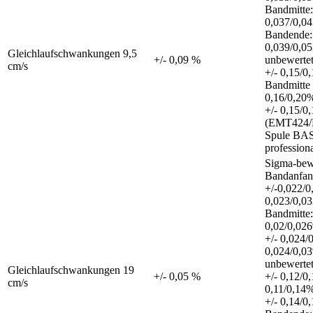
Bandmitte:
0,037/0,0
Bandende:
0,039/0,0
Gleichlaufschwankungen 9,5
+/- 0,09 %
unbewerte
cm/s
+/- 0,15/0
Bandmitte 
0,16/0,20
+/- 0,15/0
(EMT424/
Spule BA
professiona
Sigma-bewe
Bandanfan
+/-0,022/0
0,023/0,0
Bandmitte:
0,02/0,02
+/- 0,024/
0,024/0,0
unbewerte
Gleichlaufschwankungen 19
+/- 0,05 %
+/- 0,12/0
cm/s
0,11/0,14%
+/- 0,14/0