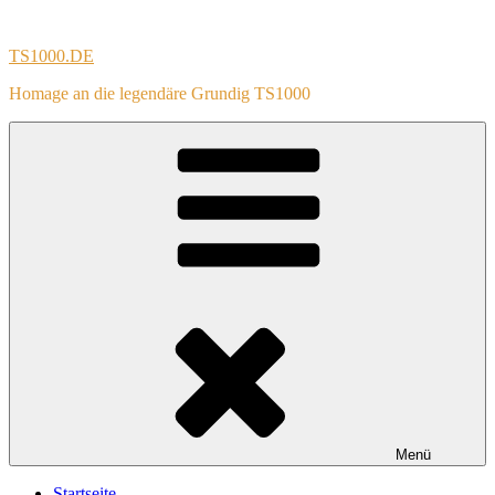
Zum
Inhalt
TS1000.DE
springen
Homage an die legendäre Grundig TS1000
Menü
Startseite