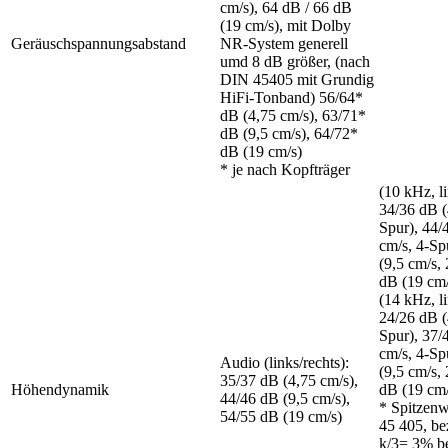
cm/s), 64 dB / 66 dB
(19 cm/s), mit Dolby
Geräuschspannungsabstand
NR-System generell
umd 8 dB größer, (nach
DIN 45405 mit Grundig
HiFi-Tonband) 56/64*
dB (4,75 cm/s), 63/71*
dB (9,5 cm/s), 64/72*
dB (19 cm/s)
* je nach Kopfträger
(10 kHz, li
34/36 dB (
Spur), 44/
cm/s, 4-Sp
(9,5 cm/s,
dB (19 cm/
(14 kHz, li
24/26 dB (
Spur), 37/
cm/s, 4-Sp
Audio (links/rechts):
(9,5 cm/s,
35/37 dB (4,75 cm/s),
Höhendynamik
dB (19 cm/
44/46 dB (9,5 cm/s),
* Spitzen
54/55 dB (19 cm/s)
45 405, be
k/3= 3% b