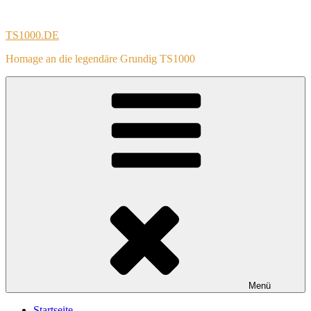
Zum
Inhalt
TS1000.DE
springen
Homage an die legendäre Grundig TS1000
Menü
Startseite