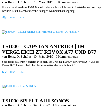
von
Heinz D. Schultz
|
31. März 2019
| 0 Kommentieren
Unsere Bandmaschine TS1000 wird in diesem Jahr 44 Jahre alt. Ersatzteile werden knapp.
Deshalb ist ein Nachbauen von wichtigen Komponenten angesagt.
mehr lesen
TS1000 – CAPSTAN ANTRIEB | IM
VERGLEICH ZU REVOX A77 UND B77
von
Heinz D. Schultz
|
10. März 2019
| 0 Kommentieren
Speedcontrol hier im Vergleich zwischen der Grundig TS1000, der Revox A77 und der
Revox B77. Unterschiedliche Lösungsansätze aber alle laufen. 🙂
mehr lesen
TS1000 SPIELT AUF SONOS
von
Heinz D. Schultz
|
29. Dez. 2018
| 8 Kommentieren