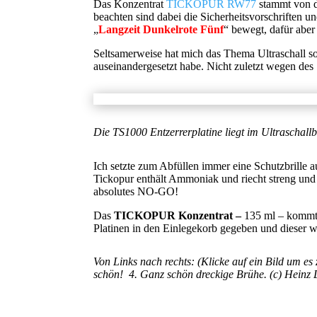
Das Konzentrat
TICKOPUR RW77
stammt von d
beachten sind dabei die Sicherheitsvorschriften un
„
Langzeit Dunkelrote Fünf
“ bewegt, dafür aber
Seltsamerweise hat mich das Thema Ultraschall so
auseinandergesetzt habe. Nicht zuletzt wegen des 
Die TS1000 Entzerrerplatine liegt im Ultraschallb
Ich setzte zum Abfüllen immer eine Schutzbrille 
Tickopur enthält Ammoniak und riecht streng u
absolutes NO-GO!
Das
TICKOPUR Konzentrat –
135 ml – kommt n
Platinen in den Einlegekorb gegeben und dieser wi
Von Links nach rechts: (Klicke auf ein Bild um es
schön! 4. Ganz schön dreckige Brühe. (c) Heinz 