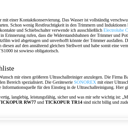
r mit einer Kontaktkonservierung. Das Wasser ist vollständig verschw
warten. Schon wenig Restfeuchtigkeit in den Trimmern und Induktionen
ontakte und Schiebschalter verwende ich ausschließlich
Electrolube
in Erinnerung rufen, dass die Widerstandsbahnen der Trimmer und Potis
zfilm wird abgetragen und unverhofft könnte der Trimmer ausfallen. D
 diesen auf den annährend gleichen Stellwert und habe somit eine vern
S1000 ist sowieso obligatorisch.
liste
nsch mir einen größeren Ultraschallreiniger anzulegen. Die Firma Band
en Bereich spezialisiert. Die Geräteserie
SONOREX
mit einer Ultrasc
 Informationsquelle für den Einstieg in de Ultraschallreinigung. Hier g
wertig, langlebig, leistungsfähig, sicher und was mir sehr wichtig ist
TICKOPUR RW77
und
TICKOPUR TR14
sind nicht billig und z