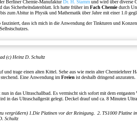
er Berliner Chemie-Manufaktur
Dr. H. Stamm
und wird über diverse 
d das Sicherheitsdatenblatt. Ich hatte früher im
Fach Chemie
durch Unw
 bis zum Abitur in Physik und Mathematik über Jahre mit einer 1.0 gegl
 fasziniert, dass ich mich in die Anwendung der Tinkturen und Konzent
Selbstschutzes.
ad (c) Heinz D. Schultz
auf und trage einen alten Kittel. Sehe aus wie mein alter Chemielehre
nd stechend. Eine Anwendung im
Freien
ist deshalb dringend anzurate
un in das Ultraschallbad. Es vermischt sich sofort mit dem entgaste
rd in das Ultraschallgerät gelegt. Deckel drauf und ca. 8 Minuten Ultr
 zu vergrößern)
1.Die Platinen vor der Reinigung. 2. TS1000 Platine i
D. Schultz