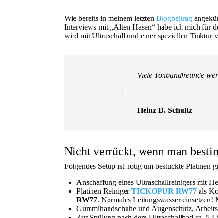
Wie bereits in meinem letzten
Blogbeitrag
angekün
Interviews mit „Alten Hasen“ habe ich mich für 
wird mit Ultraschall und einer speziellen Tinktu
Viele Tonbandfreunde werd
Heinz D. Schultz
Nicht verrückt, wenn man besti
Folgendes Setup ist nötig um bestückte Platinen g
Anschaffung eines Ultraschallreinigers mit H
Platinen Reiniger
TICKOPUR RW77
als Ko
RW77
. Normales Leitungswasser einsetzen! M
Gummihandschuhe und Augenschutz, Arbeitsk
Zur Spülung nach dem Ultraschallbad ca. 5 L