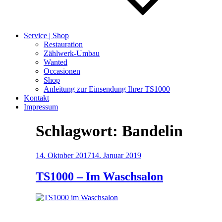
Service | Shop
Restauration
Zählwerk-Umbau
Wanted
Occasionen
Shop
Anleitung zur Einsendung Ihrer TS1000
Kontakt
Impressum
Schlagwort:
Bandelin
Veröffentlicht
14. Oktober 2017
14. Januar 2019
am
TS1000 – Im Waschsalon