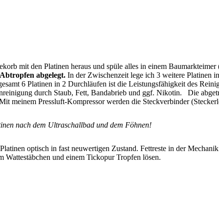
korb mit den Platinen heraus und spüle alles in einem Baumarkteimer 
Abtropfen abgelegt.
In der Zwischenzeit lege ich 3 weitere Platinen in
esamt 6 Platinen in 2 Durchläufen ist die Leistungsfähigkeit des Reini
nreinigung durch Staub, Fett, Bandabrieb und ggf. Nikotin. Die abget
 Mit meinem Pressluft-Kompressor werden die Steckverbinder (Steckerle
tinen nach dem Ultraschallbad und dem Föhnen!
latinen optisch in fast neuwertigen Zustand. Fettreste in der Mechanik 
 Wattestäbchen und einem Tickopur Tropfen lösen.