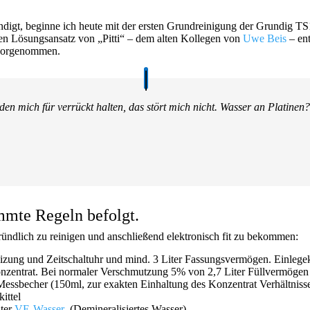
digt, beginne ich heute mit der ersten Grundreinigung der Grundig 
den Lösungsansatz von „Pitti“ – dem alten Kollegen von
Uwe Beis
– ent
r vorgenommen.
en mich für verrückt halten, das stört mich nicht. Wasser an Platinen
mmte Regeln befolgt.
ründlich zu reinigen und anschließend elektronisch fit zu bekommen:
eizung und Zeitschaltuhr und mind. 3 Liter Fassungsvermögen. Einlege
nzentrat. Bei normaler Verschmutzung 5% von 2,7 Liter Füllvermögen d
essbecher (150ml, zur exakten Einhaltung des Konzentrat Verhältnisses
ittel
iter
VE-Wasser
. (Demineralisiertes Wasser)