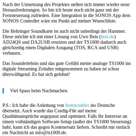
Nach der Umsetzung des Projektes stellen sich immer wieder neue
Herausforderungen. So bin ich heute noch nicht ganz mit der
Fernsteuerung zufrieden. Eine Integration in die SONOS App dem
SONOS Controller wäre ein Punkt auf meiner Wunschliste.
Die Behringer Soundkarte ist auch nicht unbedingt der Hammer.
Diese möchte ich mit einer Lösung von Uwe Beis (
beis.de
)
AD24QS und DA2USB ersetzen und der TS1000 dadurch auch
gleichzeitig einen Digitalen Ausgang (TOS, RCA und USB)
verbauen.
Das Sounderlebnis und das gute Gefühl meine analoge TS1000 ins
digitale Streaming Zeitalter mitgenommen zu haben ist schon
überwältigend. Es hat sich gelohnt!
Viel Spass beim Nachmachen.
P.S.: Ich habe die Anleitung von
Instructables
ins Deutsche
übersetzt. Auch wurde das Config-File auf meine
Qualitätsansprüche angepasst und optimiert. Falls Ihr Interesse an
einem vollständigen Software-Setup (außer der TS1000 Steuerung)
habt, kann ich das gegen Kostenersatz liefern. Schreibt mir einfach
ein Nachricht an info@ts1000.de.