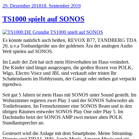
Veröffentlicht
29. Dezember 2018
18. September 2019
am
TS1000 spielt auf SONOS
Es könnte natürlich auch heißen, REVOX B77, TANDBERG TDA
20, u.v.a Tonbandgeräte aus der goldenen Ära der analogen Audio
Welt spielen auf SONOS.
Im Laufe der Zeit hat sich mein Hörverhalten im Haus verändert.
Die Kinder sind längst ausgezogen, die großen Boxen von POLK,
Wigo, Electro Voice und JBL sind verkauft oder tristen Ihr
Schattendasein im Hobbyraum, der Garage oder stehen gut verpackt
irgendwo.
Seit gut 5 Jahren ist mein Haus mit SONOS unter Sound gestellt. Im
Wohnzimmer regieren zwei Play 3 und der SONOS Subwoofer als
Tonlieferanten. Im Fernsehzimmer eine SONOS Beam und in den
übrigen Räumen entweder SONOS Play One oder Play 5. Im
Dachstudio heizt der SONOS AMP zwei meiner alten POLK
Standlautsprecher an.
Gesteuert wird die Anlage mit dem Smartphone. Meine Streaming-
Dienste sind TIDAL-HiFi, Apple Music, Amazon Music und ein