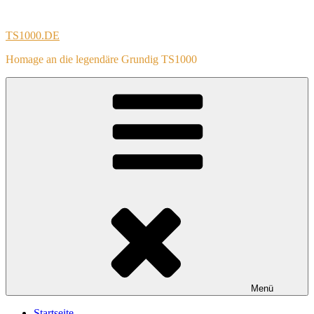
Zum
Inhalt
TS1000.DE
springen
Homage an die legendäre Grundig TS1000
Menü
Startseite