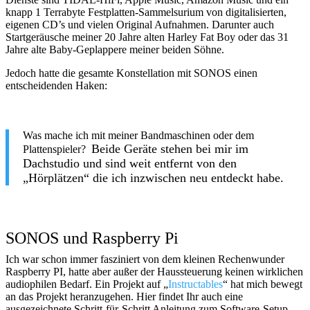
knapp 1 Terrabyte Festplatten-Sammelsurium von digitalisierten,
eigenen CD’s und vielen Original Aufnahmen. Darunter auch
Startgeräusche meiner 20 Jahre alten Harley Fat Boy oder das 31
Jahre alte Baby-Geplappere meiner beiden Söhne.
Jedoch hatte die gesamte Konstellation mit SONOS einen
entscheidenden Haken:
Was mache ich mit meiner Bandmaschinen oder dem
Beide Geräte stehen bei mir im
Plattenspieler?
Dachstudio und sind weit entfernt von den
„Hörplätzen“ die ich inzwischen neu entdeckt habe.
SONOS und Raspberry Pi
Ich war schon immer fasziniert von dem kleinen Rechenwunder
Raspberry PI, hatte aber außer der Haussteuerung keinen wirklichen
audiophilen Bedarf. Ein Projekt auf „
Instructables
“ hat mich bewegt
an das Projekt heranzugehen. Hier findet Ihr auch eine
ausgezeichnete Schritt-für-Schritt Anleitung zum Software-Setup.