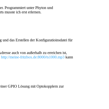
r. Programmiert unter Phyton und
s musste ich erst erlernen.
g und das Erstellen der Konfiguratioinsdatei für
sse auch von außerhalb zu erreichen ist,
:
http://meine-fritzbox.de:8000/ts1000.mp3
kann
t einer GPIO Lösung mit Optokopplern zur