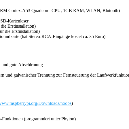
it ARM Cortex-A53 Quadcore CPU, 1GB RAM, WLAN, Blutooth)
oSD-Kartenleser
e Erstinstallation)
 die Erstinstallation)
undkarte (hat Stereo-RCA-Eingänge kostet ca. 35 Euro)
ang und gute Abschirmung
n und galvanischer Trennung zur Fernsteuerung der Laufwerkfunktio
//www.raspberrypi.org/Downloads/noobs
)
-Funktionen (programmiert unter Phyton)