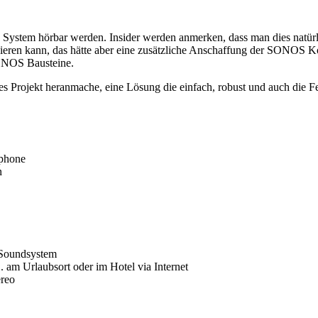
tem hörbar werden. Insider werden anmerken, dass man dies natürl
eren kann, das hätte aber eine zusätzliche Anschaffung der SONOS K
SONOS Bausteine.
hes Projekt heranmache, eine Lösung die einfach, robust und auch die 
tphone
n
e Soundsystem
 am Urlaubsort oder im Hotel via Internet
ereo