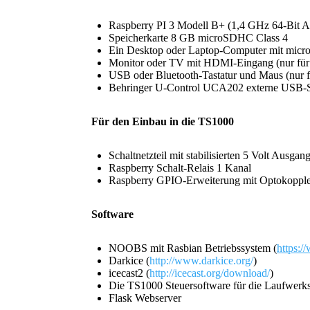
Raspberry PI 3 Modell B+ (1,4 GHz 64-B
Speicherkarte 8 GB microSDHC Class 4
Ein Desktop oder Laptop-Computer mit micr
Monitor oder TV mit HDMI-Eingang (nur für di
USB oder Bluetooth-Tastatur und Maus (nur für
Behringer U-Control UCA202 externe USB-So
Für den Einbau in die TS1000
Schaltnetzteil mit stabilisierten 5 Volt Ausg
Raspberry Schalt-Relais 1 Kanal
Raspberry GPIO-Erweiterung mit Optokoppler
Software
NOOBS mit Rasbian Betriebssystem (
https:
Darkice (
http://www.darkice.org/
)
icecast2 (
http://icecast.org/download/
)
Die TS1000 Steuersoftware für die Laufwerks
Flask Webserver