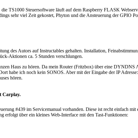
 die TS1000 Steuersoftware läuft auf dem Raspberry FLASK Webserve
dings sehr viel Zeit gekostet, Phyton und die Ansteuerung der GPIO Port
tung des Autors auf Instructables gehalten. Installation, Feinabstimmun
rück-Aktionen ca. 5 Stunden verschlungen.
en Haus zu hören. Da mein Router (Fritzbox) über eine DYNDNS Adre
. Dort habe ich noch kein SONOS. Aber mit der Eingabe der IP Adresse
uses hören.
t Carplay.
euerung #439 im Servicemanual vorhanden. Diese ist recht einfach mi
 erfolgt über ein kleines Web-Interface mit den Tast-Funktionen: