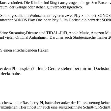
 Haus verändert. Die Kinder sind längst ausgezogen, die großen Boxe
yraum, der Garage oder stehen gut verpackt irgendwo.
r Sound gestellt. Im Wohnzimmer regieren zwei Play 3 und der SONOS
ntweder SONOS Play One oder Play 5. Im Dachstudio heizt der SO
Meine Streaming-Dienste sind TIDAL-HiFi, Apple Music, Amazon Music
nd vielen Original Aufnahmen. Darunter auch Startgeräusche meiner 20
OS einen entscheidenden Haken:
Beide Geräte stehen bei mir im Dachstudi
er dem Plattenspieler?
tdeckt habe.
echenwunder Raspberry PI, hatte aber außer der Haussteuerung keinen 
ranzugehen. Hier findet Ihr auch eine ausgezeichnete Schritt-für-Schri