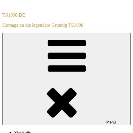
Zum
Inhalt
TS1000.DE
springen
Homage an die legendäre Grundig TS1000
Menü
Startseite