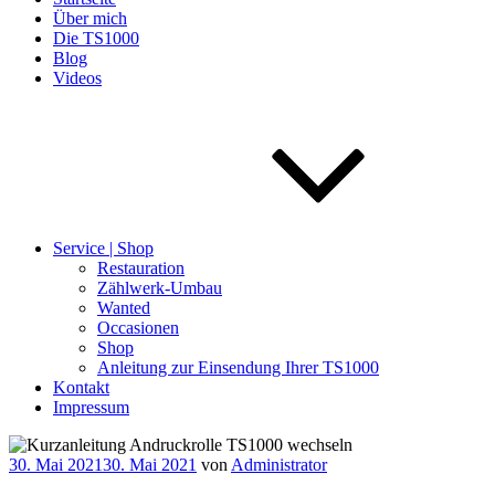
Über mich
Die TS1000
Blog
Videos
Service | Shop
Restauration
Zählwerk-Umbau
Wanted
Occasionen
Shop
Anleitung zur Einsendung Ihrer TS1000
Kontakt
Impressum
Veröffentlicht
30. Mai 2021
30. Mai 2021
von
Administrator
am