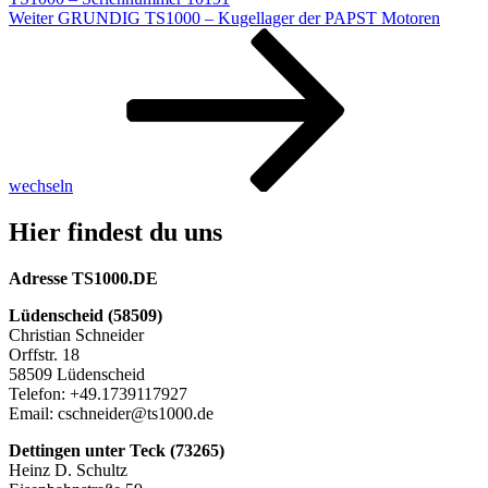
Nächster
Weiter
GRUNDIG TS1000 – Kugellager der PAPST Motoren
Beitrag
wechseln
Hier findest du uns
Adresse TS1000.DE
Lüdenscheid (58509)
Christian Schneider
Orffstr. 18
58509 Lüdenscheid
Telefon: +49.1739117927
Email: cschneider@ts1000.de
Dettingen unter Teck (73265)
Heinz D. Schultz