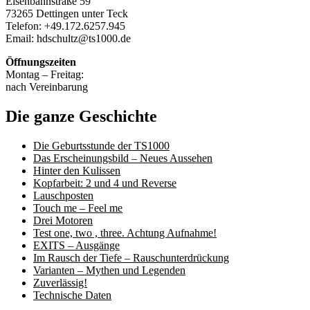
Eisenbahnstraße 59
73265 Dettingen unter Teck
Telefon: +49.172.6257.945
Email: hdschultz@ts1000.de
Öffnungszeiten
Montag – Freitag:
nach Vereinbarung
Die ganze Geschichte
Die Geburtsstunde der TS1000
Das Erscheinungsbild – Neues Aussehen
Hinter den Kulissen
Kopfarbeit: 2 und 4 und Reverse
Lauschposten
Touch me – Feel me
Drei Motoren
Test one, two , three. Achtung Aufnahme!
EXITS – Ausgänge
Im Rausch der Tiefe – Rauschunterdrückung
Varianten – Mythen und Legenden
Zuverlässig!
Technische Daten