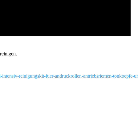
reinigen.
d-intensiv-reinigungskit-fuer-andruckrollen-antriebsriemen-tonkoepfe