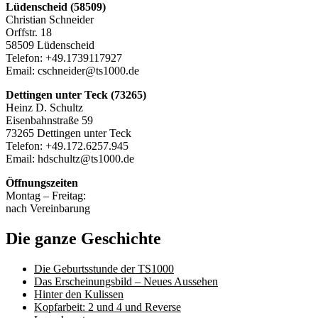
Lüdenscheid (58509)
Christian Schneider
Orffstr. 18
58509 Lüdenscheid
Telefon: +49.1739117927
Email: cschneider@ts1000.de
Dettingen unter Teck (73265)
Heinz D. Schultz
Eisenbahnstraße 59
73265 Dettingen unter Teck
Telefon: +49.172.6257.945
Email: hdschultz@ts1000.de
Öffnungszeiten
Montag – Freitag:
nach Vereinbarung
Die ganze Geschichte
Die Geburtsstunde der TS1000
Das Erscheinungsbild – Neues Aussehen
Hinter den Kulissen
Kopfarbeit: 2 und 4 und Reverse