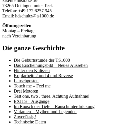
Eisenbahnstraße 59
73265 Dettingen unter Teck
Telefon: +49.172.6257.945
Email: hdschultz@ts1000.de
Öffnungszeiten
Montag – Freitag:
nach Vereinbarung
Die ganze Geschichte
Die Geburtsstunde der TS1000
Das Erscheinungsbild – Neues Aussehen
Hinter den Kulissen
Kopfarbeit: 2 und 4 und Reverse
Lauschposten
Touch me – Feel me
Drei Motoren
Test one, two , three. Achtung Aufnahme!
EXITS – Ausgänge
Im Rausch der Tiefe – Rauschunterdrückung
Varianten – Mythen und Legenden
Zuverlässig!
Technische Daten