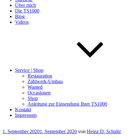
Über mich
Die TS1000
Blog
Videos
Service | Shop
Restauration
Zählwerk-Umbau
Wanted
Occasionen
Shop
Anleitung zur Einsendung Ihrer TS1000
Kontakt
Impressum
Veröffentlicht
1. September 2020
1. September 2020
von
Heinz D. Schultz
am