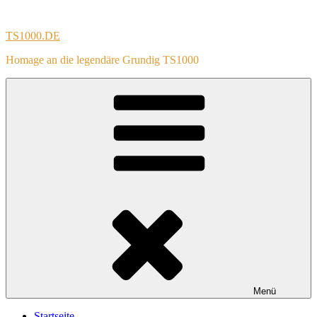
Zum
Inhalt
TS1000.DE
springen
Homage an die legendäre Grundig TS1000
Menü
Startseite