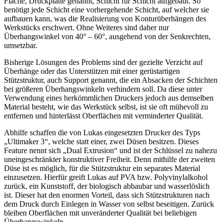
Fläche, Druckplatte genannt, Schicht für Schicht aufgebaut. So
benötigt jede Schicht eine vorhergehende Schicht, auf welcher sie
aufbauen kann, was die Realisierung von Konturüberhängen des
Werkstücks erschwert. Ohne Weiteres sind daher nur
Überhangswinkel von 40° – 60°, ausgehend von der Senkrechten,
umsetzbar.
Bisherige Lösungen des Problems sind der gezielte Verzicht auf
Überhänge oder das Unterstützen mit einer gerüstartigen
Stützstruktur, auch Support genannt, die ein Absacken der Schichten
bei größeren Überhangswinkeln verhindern soll. Da diese unter
Verwendung eines herkömmlichen Druckers jedoch aus demselben
Material besteht, wie das Werkstück selbst, ist sie oft mühevoll zu
entfernen und hinterlässt Oberflächen mit verminderter Qualität.
Abhilfe schaffen die von Lukas eingesetzten Drucker des Typs
„Ultimaker 3“, welche statt einer, zwei Düsen besitzen. Dieses
Feature nennt sich „Dual Extrusion“ und ist der Schlüssel zu nahezu
uneingeschränkter konstruktiver Freiheit. Denn mithilfe der zweiten
Düse ist es möglich, für die Stützstruktur ein separates Material
einzusetzen. Hierfür greift Lukas auf PVA bzw. Polyvinylalkohol
zurück, ein Kunststoff, der biologisch abbaubar und wasserlöslich
ist. Dieser hat den enormen Vorteil, dass sich Stützstrukturen nach
dem Druck durch Einlegen in Wasser von selbst beseitigen. Zurück
bleiben Oberflächen mit unveränderter Qualität bei beliebigen
Überhangswinkeln.