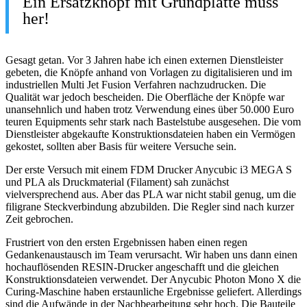
Ein Ersatzknopf mit Grundplatte muss
her!
Gesagt getan. Vor 3 Jahren habe ich einen externen Dienstleister
gebeten, die Knöpfe anhand von Vorlagen zu digitalisieren und im
industriellen Multi Jet Fusion Verfahren nachzudrucken. Die
Qualität war jedoch bescheiden. Die Oberfläche der Knöpfe war
unansehnlich und haben trotz Verwendung eines über 50.000 Euro
teuren Equipments sehr stark nach Bastelstube ausgesehen. Die vom
Dienstleister abgekaufte Konstruktionsdateien haben ein Vermögen
gekostet, sollten aber Basis für weitere Versuche sein.
Der erste Versuch mit einem FDM Drucker Anycubic i3 MEGA S
und PLA als Druckmaterial (Filament) sah zunächst
vielversprechend aus. Aber das PLA war nicht stabil genug, um die
filigrane Steckverbindung abzubilden. Die Regler sind nach kurzer
Zeit gebrochen.
Frustriert von den ersten Ergebnissen haben einen regen
Gedankenaustausch im Team verursacht. Wir haben uns dann einen
hochauflösenden RESIN-Drucker angeschafft und die gleichen
Konstruktionsdateien verwendet. Der Anycubic Photon Mono X die
Curing-Maschine haben erstaunliche Ergebnisse geliefert. Allerdings
sind die Aufwände in der Nachbearbeitung sehr hoch. Die Bauteile