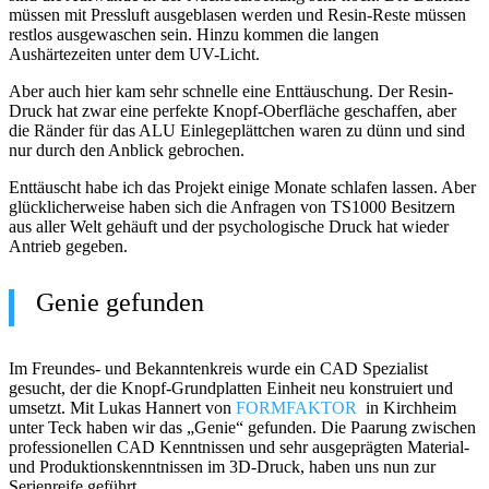
müssen mit Pressluft ausgeblasen werden und Resin-Reste müssen
restlos ausgewaschen sein. Hinzu kommen die langen
Aushärtezeiten unter dem UV-Licht.
Aber auch hier kam sehr schnelle eine Enttäuschung. Der Resin-
Druck hat zwar eine perfekte Knopf-Oberfläche geschaffen, aber
die Ränder für das ALU Einlegeplättchen waren zu dünn und sind
nur durch den Anblick gebrochen.
Enttäuscht habe ich das Projekt einige Monate schlafen lassen. Aber
glücklicherweise haben sich die Anfragen von TS1000 Besitzern
aus aller Welt gehäuft und der psychologische Druck hat wieder
Antrieb gegeben.
Genie gefunden
Im Freundes- und Bekanntenkreis wurde ein CAD Spezialist
gesucht, der die Knopf-Grundplatten Einheit neu konstruiert und
umsetzt. Mit Lukas Hannert von
FORMFAKTOR
in Kirchheim
unter Teck haben wir das „Genie“ gefunden. Die Paarung zwischen
professionellen CAD Kenntnissen und sehr ausgeprägten Material-
und Produktionskenntnissen im 3D-Druck, haben uns nun zur
Serienreife geführt.